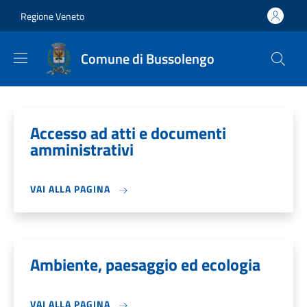
Salta al contenuto principale
Skip to footer content
Regione Veneto
Comune di Bussolengo
Accesso ad atti e documenti
amministrativi
VAI ALLA PAGINA
Ambiente, paesaggio ed ecologia
VAI ALLA PAGINA