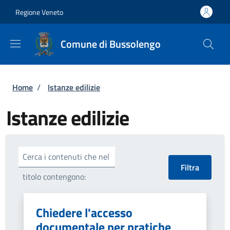
Salta al contenuto principale
Skip to footer content
Regione Veneto
Comune di Bussolengo
Briciole di pane
Home
/
Istanze edilizie
Istanze edilizie
Cerca i contenuti che nel
titolo contengono:
Chiedere l'accesso
documentale per pratiche