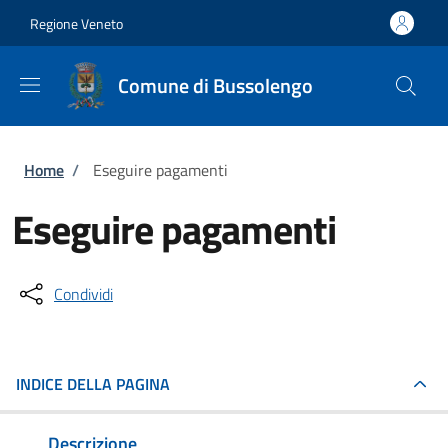
Salta al contenuto principale
Skip to footer content
Regione Veneto
Comune di Bussolengo
Briciole di pane
Home
/
Eseguire pagamenti
Eseguire pagamenti
Condividi
INDICE DELLA PAGINA
Descrizione