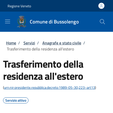
Salta al contenuto principale
Skip to footer content
Regione Veneto
Comune di Bussolengo
Briciole di pane
Home
/
Servizi
/
Anagrafe e stato civile
/
Trasferimento della residenza all'estero
Trasferimento della
residenza all'estero
(
urn:nir:presidente.repubblica:decreto:1989-05-30;223~art13
)
Servizio attivo