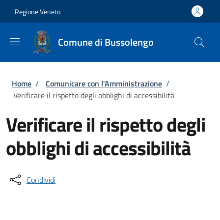
Salta al contenuto principale
Skip to footer content
Regione Veneto
Comune di Bussolengo
Briciole di pane
Home
/
Comunicare con l'Amministrazione
/
Verificare il rispetto degli obblighi di accessibilità
Verificare il rispetto degli
obblighi di accessibilità
Condividi