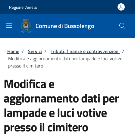
Salta al contenuto principale
Skip to footer content
Regione Veneto
Comune di Bussolengo
Briciole di pane
Home
/
Servizi
/
Tributi, finanze e contravvenzioni
/
Modifica e aggiornamento dati per lampade e luci votive
presso il cimitero
Modifica e
aggiornamento dati per
lampade e luci votive
presso il cimitero