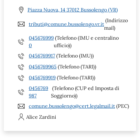
Piazza Nuova, 14 37012 Bussolengo (VR)
(Indirizzo
tributi@comune.bussolengo.vr.it
mail)
045676999
(Telefono (IMU e centralino
0
ufficio))
0456769917
(Telefono (IMU))
0456769965
(Telefono (TARI))
0456769919
(Telefono (TARI))
0456769
(Telefono (CUP ed Imposta di
987
Soggiorno))
comune.bussolengo@cert.legalmail.it
(PEC)
Alice
Zardini