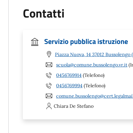
Contatti
Servizio pubblica istruzione
Piazza Nuova, 14 37012 Bussolengo 
scuola@comune.bussolengo.vr.it
(I
0456769914
(Telefono)
0456769994
(Telefono)
comune.bussolengo@cert.legalmail
Chiara
De Stefano