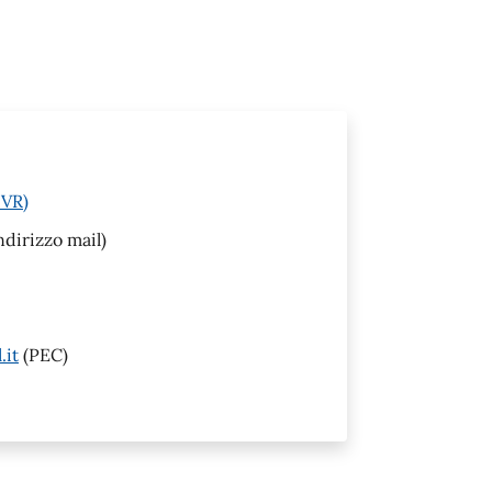
(VR)
ndirizzo mail)
.it
(PEC)