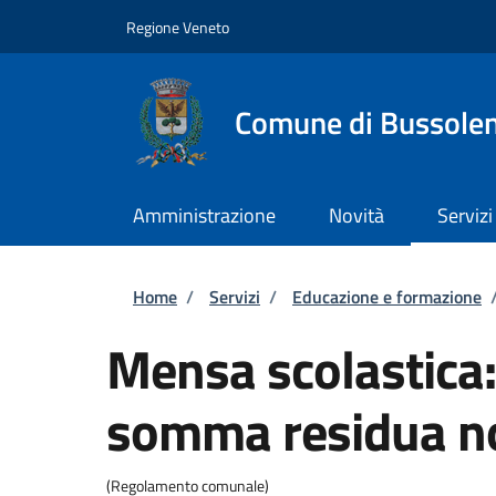
Salta al contenuto principale
Skip to footer content
Regione Veneto
Comune di Bussole
Amministrazione
Novità
Servizi
Briciole di pane
Home
/
Servizi
/
Educazione e formazione
Mensa scolastica:
somma residua no
(Regolamento comunale)