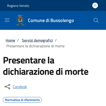
Salta al contenuto principale
Skip to footer content
Regione Veneto
Comune di Bussolengo
Briciole di pane
Home
/
Servizi demografici
/
Presentare la dichiarazione di morte
Presentare la
dichiarazione di morte
Condividi
Normativa di riferimento