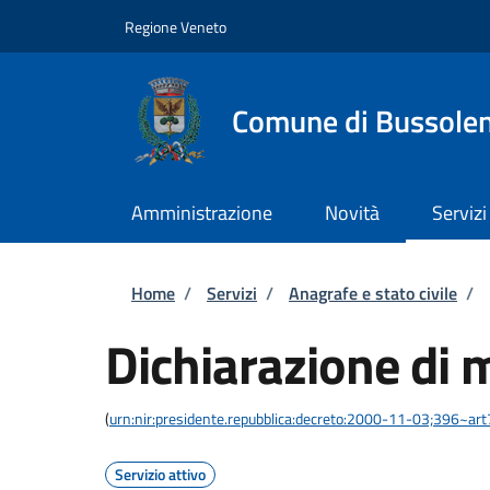
Salta al contenuto principale
Skip to footer content
Regione Veneto
Comune di Bussole
Amministrazione
Novità
Servizi
Briciole di pane
Home
/
Servizi
/
Anagrafe e stato civile
/
Dichiarazione di 
(
urn:nir:presidente.repubblica:decreto:2000-11-03;396~ar
Servizio attivo