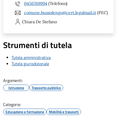
0456769994
(Telefono)
comune.bussolengo@cert.legalmail.it
(PEC)
Chiara
De Stefano
Strumenti di tutela
Tutela amministrativa
Tutela giurisdizionale
Argomenti:
Istruzione
Trasporto pubblico
Categorie:
Educazione e formazione
Mobilità e trasporti