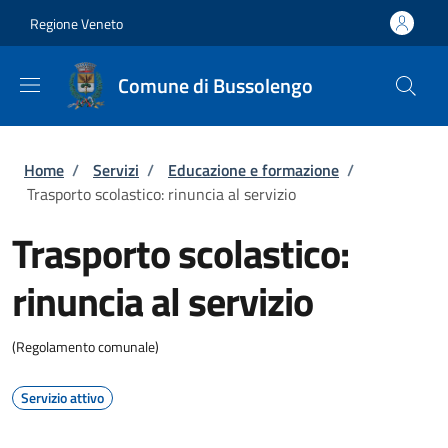
Salta al contenuto principale
Skip to footer content
Regione Veneto
Comune di Bussolengo
Briciole di pane
Home
/
Servizi
/
Educazione e formazione
/
Trasporto scolastico: rinuncia al servizio
Trasporto scolastico:
rinuncia al servizio
(Regolamento comunale)
Servizio attivo