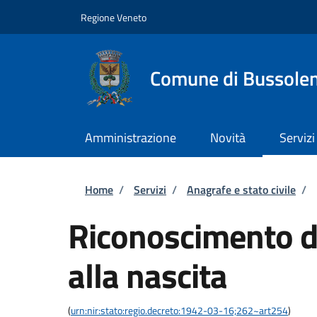
Salta al contenuto principale
Skip to footer content
Regione Veneto
Comune di Bussole
Amministrazione
Novità
Servizi
Briciole di pane
Home
/
Servizi
/
Anagrafe e stato civile
/
Riconoscimento di
alla nascita
(
urn:nir:stato:regio.decreto:1942-03-16;262~art254
)