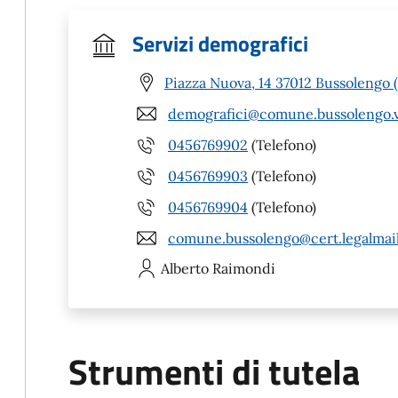
Servizi demografici
Piazza Nuova, 14 37012 Bussolengo 
demografici@comune.bussolengo.vr
0456769902
(Telefono)
0456769903
(Telefono)
0456769904
(Telefono)
comune.bussolengo@cert.legalmail
Alberto
Raimondi
Strumenti di tutela