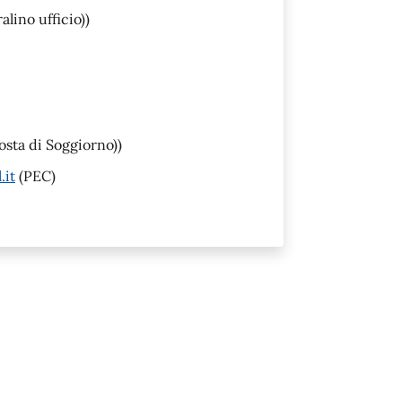
lino ufficio))
sta di Soggiorno))
.it
(PEC)