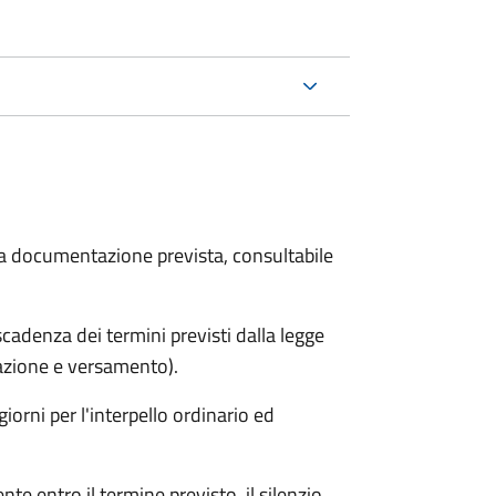
 la documentazione prevista, consultabile
adenza dei termini previsti dalla legge
arazione e versamento).
iorni per l'interpello ordinario ed
e entro il termine previsto, il silenzio