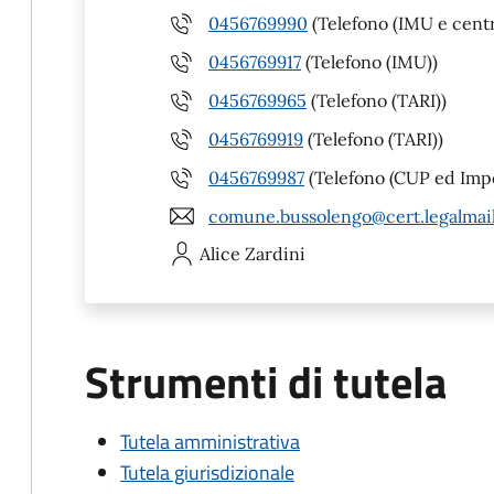
0456769990
(Telefono (IMU e centra
0456769917
(Telefono (IMU))
0456769965
(Telefono (TARI))
0456769919
(Telefono (TARI))
0456769987
(Telefono (CUP ed Impo
comune.bussolengo@cert.legalmail
Alice
Zardini
Strumenti di tutela
Tutela amministrativa
Tutela giurisdizionale