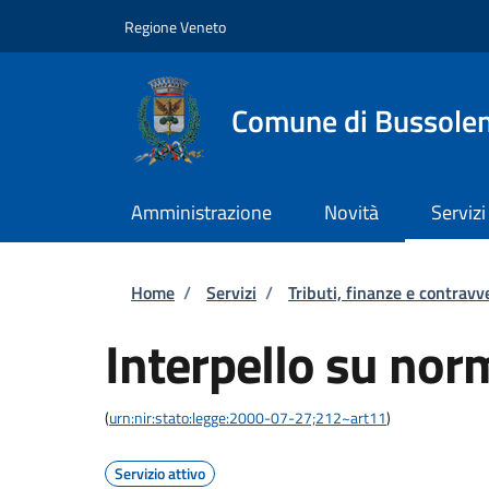
Salta al contenuto principale
Skip to footer content
Regione Veneto
Comune di Bussole
Amministrazione
Novità
Servizi
Briciole di pane
Home
/
Servizi
/
Tributi, finanze e contravv
Interpello su norm
(
urn:nir:stato:legge:2000-07-27;212~art11
)
Servizio attivo