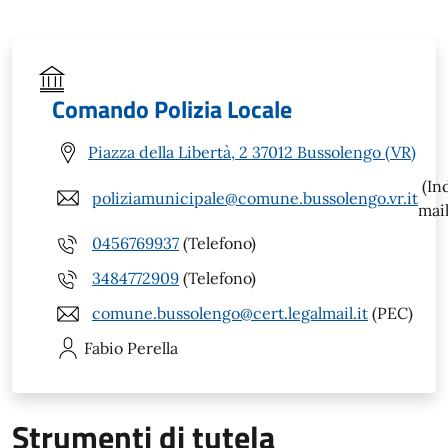
Comando Polizia Locale
Piazza della Libertà, 2 37012 Bussolengo (VR)
(In
poliziamunicipale@comune.bussolengo.vr.it
mail
0456769937
(Telefono)
3484772909
(Telefono)
comune.bussolengo@cert.legalmail.it
(PEC)
Fabio
Perella
Strumenti di tutela