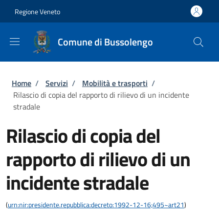
Salta al contenuto principale
Skip to footer content
Regione Veneto
Comune di Bussolengo
Briciole di pane
Home
/
Servizi
/
Mobilità e trasporti
/
Rilascio di copia del rapporto di rilievo di un incidente
stradale
Rilascio di copia del
rapporto di rilievo di un
incidente stradale
(
urn:nir:presidente.repubblica:decreto:1992-12-16;495~art21
)