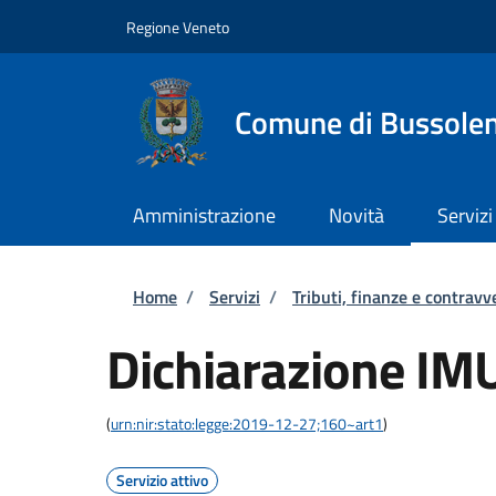
Salta al contenuto principale
Skip to footer content
Regione Veneto
Comune di Bussole
Amministrazione
Novità
Servizi
Briciole di pane
Home
/
Servizi
/
Tributi, finanze e contravv
Dichiarazione IM
(
urn:nir:stato:legge:2019-12-27;160~art1
)
Servizio attivo