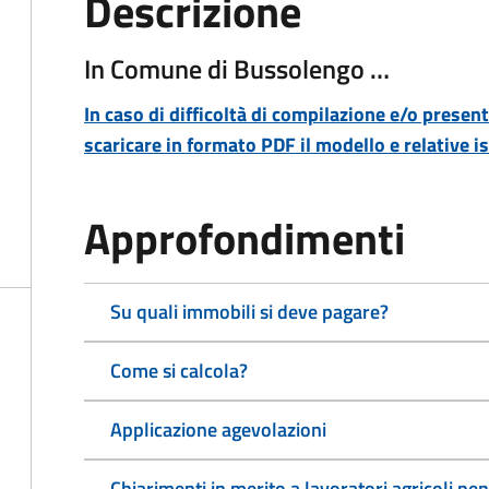
Descrizione
In Comune di Bussolengo …
In caso di difficoltà di compilazione e/o present
scaricare in formato PDF il modello e relative i
Approfondimenti
Su quali immobili si deve pagare?
Come si calcola?
Applicazione agevolazioni
Chiarimenti in merito a lavoratori agricoli pen