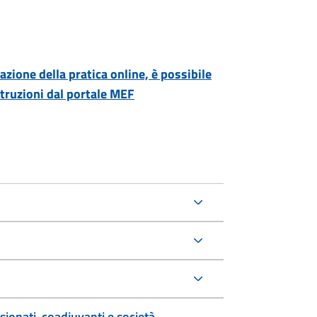
azione della pratica online, è possibile
struzioni dal portale MEF
sionati, coadiuvanti e società