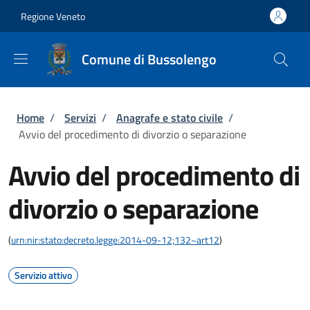
Salta al contenuto principale
Skip to footer content
Regione Veneto
Comune di Bussolengo
Briciole di pane
Home
/
Servizi
/
Anagrafe e stato civile
/
Avvio del procedimento di divorzio o separazione
Avvio del procedimento di
divorzio o separazione
(
urn:nir:stato:decreto.legge:2014-09-12;132~art12
)
Servizio attivo