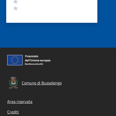
Valuta 2 stelle su 5
Valuta 1 stelle su 5
Comune di Bussolengo
Footer menu
Area riservata
Crediti