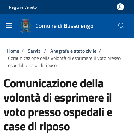
Salta al contenuto principale
Skip to footer content
Regione Veneto
Comune di Bussolengo
Briciole di pane
Home
/
Servizi
/
Anagrafe e stato civile
/
Comunicazione della volontà di esprimere il voto presso
ospedali e case di riposo
Comunicazione della
volontà di esprimere il
voto presso ospedali e
case di riposo