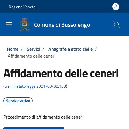
Salta al contenuto principale
Skip to footer content
Regione Veneto
Comune di Bussolengo
Briciole di pane
Home
/
Servizi
/
Anagrafe e stato civile
/
Affidamento delle ceneri
Affidamento delle ceneri
(
urn:nir:stato:legge:2001-03-30;130
)
Servizio attivo
Procedimento di affidamento delle ceneri