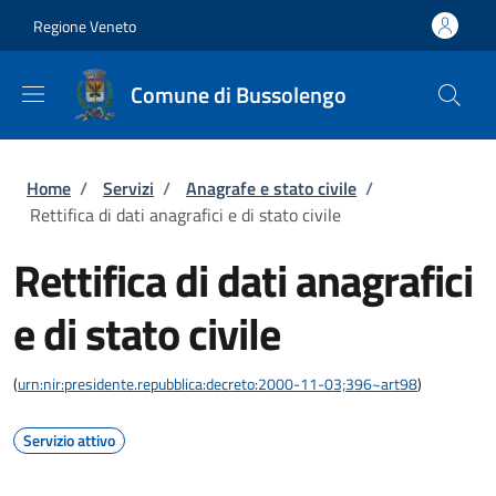
Salta al contenuto principale
Skip to footer content
Regione Veneto
Comune di Bussolengo
Briciole di pane
Home
/
Servizi
/
Anagrafe e stato civile
/
Rettifica di dati anagrafici e di stato civile
Rettifica di dati anagrafici
e di stato civile
(
urn:nir:presidente.repubblica:decreto:2000-11-03;396~art98
)
Servizio attivo