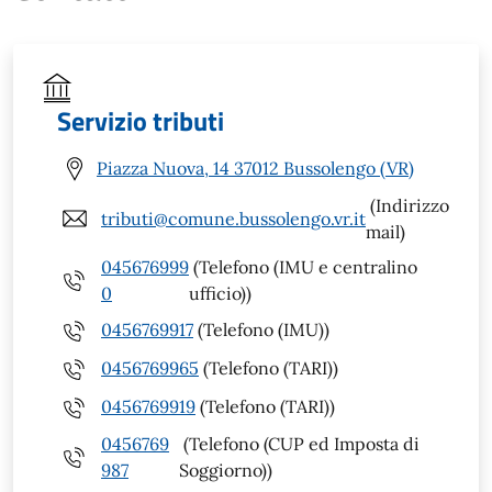
Servizio tributi
Piazza Nuova, 14 37012 Bussolengo (VR)
(Indirizzo
tributi@comune.bussolengo.vr.it
mail)
045676999
(Telefono (IMU e centralino
0
ufficio))
0456769917
(Telefono (IMU))
0456769965
(Telefono (TARI))
0456769919
(Telefono (TARI))
0456769
(Telefono (CUP ed Imposta di
987
Soggiorno))