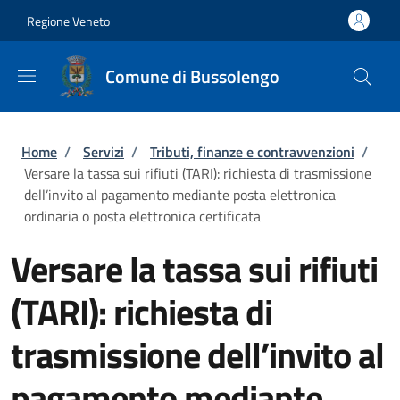
Salta al contenuto principale
Skip to footer content
Regione Veneto
Comune di Bussolengo
Briciole di pane
Home
/
Servizi
/
Tributi, finanze e contravvenzioni
/
Versare la tassa sui rifiuti (TARI): richiesta di trasmissione
dell’invito al pagamento mediante posta elettronica
ordinaria o posta elettronica certificata
Versare la tassa sui rifiuti
(TARI): richiesta di
trasmissione dell’invito al
pagamento mediante