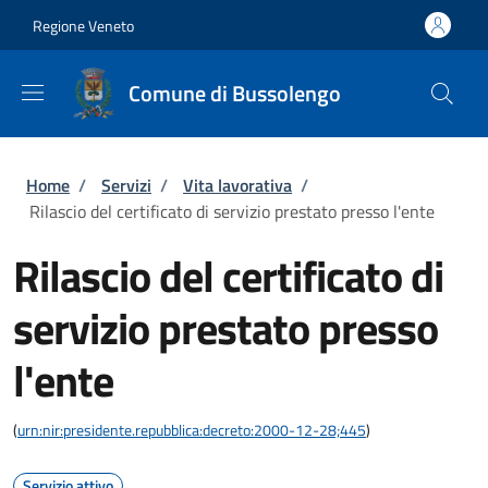
Salta al contenuto principale
Skip to footer content
Regione Veneto
Comune di Bussolengo
Briciole di pane
Home
/
Servizi
/
Vita lavorativa
/
Rilascio del certificato di servizio prestato presso l'ente
Rilascio del certificato di
servizio prestato presso
l'ente
(
urn:nir:presidente.repubblica:decreto:2000-12-28;445
)
Servizio attivo