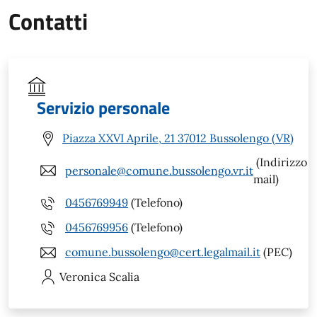
Contatti
Servizio personale
Piazza XXVI Aprile, 21 37012 Bussolengo (VR)
(Indirizzo
personale@comune.bussolengo.vr.it
mail)
0456769949
(Telefono)
0456769956
(Telefono)
comune.bussolengo@cert.legalmail.it
(PEC)
Veronica
Scalia