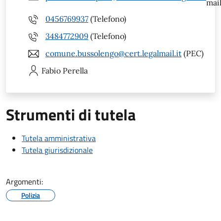
mail
0456769937
(Telefono)
3484772909
(Telefono)
comune.bussolengo@cert.legalmail.it
(PEC)
Fabio
Perella
Strumenti di tutela
Tutela amministrativa
Tutela giurisdizionale
Argomenti:
Polizia