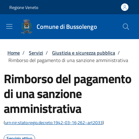
Salta al contenuto principale
Skip to footer content
Regione Veneto
Comune di Bussolengo
Briciole di pane
Home
/
Servizi
/
Giustizia e sicurezza pubblica
/
Rimborso del pagamento di una sanzione amministrativa
Rimborso del pagamento
di una sanzione
amministrativa
(
urn:nir:stato:regio.decreto:1942-03-16;262~art2033
)
Servizio attivo