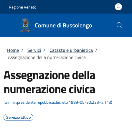
Salta al contenuto principale
Skip to footer content
Regione Veneto
Comune di Bussolengo
Briciole di pane
Home
/
Servizi
/
Catasto e urbanistica
/
Assegnazione della numerazione civica
Assegnazione della
numerazione civica
(
urn:nir:presidente.repubblica:decreto:1989-05-30;223~art43
)
Servizio attivo