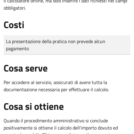
il calcolatore online, ma solo inserire i dati richiesti nei campi
obbligatori.
Costi
Tipo di pagamento
Importo
La presentazione della pratica non prevede alcun
pagamento
Cosa serve
Per accedere al servizio, assicurati di avere tutta la
documentazione necessaria per effettuare il calcolo.
Cosa si ottiene
Quando il procedimento amministrativo si conclude
positivamente si ottiene il calcolo dell'importo dovuto ed