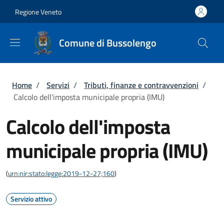
Salta al contenuto principale
Skip to footer content
Regione Veneto
Comune di Bussolengo
Briciole di pane
Home
/
Servizi
/
Tributi, finanze e contravvenzioni
/
Calcolo dell'imposta municipale propria (IMU)
Calcolo dell'imposta
municipale propria (IMU)
(
urn:nir:stato:legge:2019-12-27;160
)
Servizio attivo