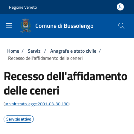
Salta al contenuto principale
Skip to footer content
Regione Veneto
Comune di Bussolengo
Briciole di pane
Home
/
Servizi
/
Anagrafe e stato civile
/
Recesso dell'affidamento delle ceneri
Recesso dell'affidamento
delle ceneri
(
urn:nir:stato:legge:2001-03-30;130
)
Servizio attivo