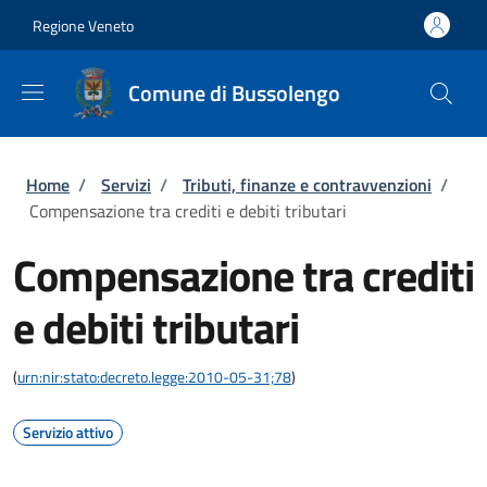
Salta al contenuto principale
Skip to footer content
Regione Veneto
Comune di Bussolengo
Briciole di pane
Home
/
Servizi
/
Tributi, finanze e contravvenzioni
/
Compensazione tra crediti e debiti tributari
Compensazione tra crediti
e debiti tributari
(
urn:nir:stato:decreto.legge:2010-05-31;78
)
Servizio attivo