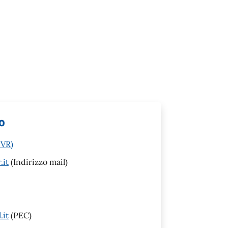
o
(VR)
.it
(Indirizzo mail)
.it
(PEC)