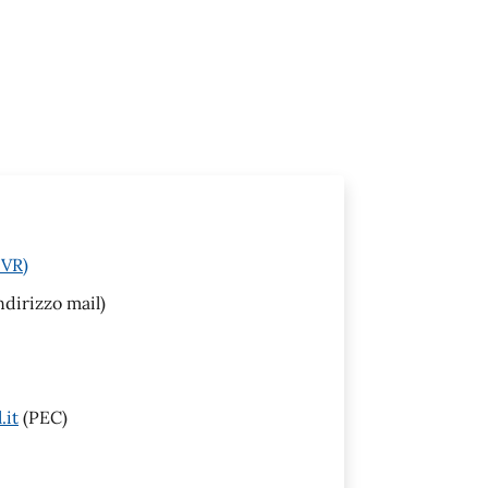
(VR)
ndirizzo mail)
.it
(PEC)