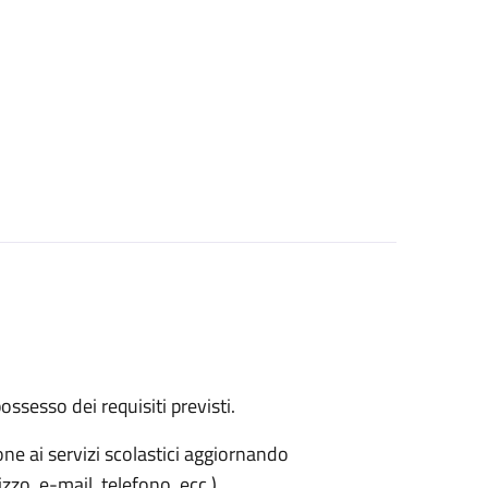
 possesso dei requisiti previsti.
one ai servizi scolastici aggiornando
zzo, e-mail, telefono, ecc.).