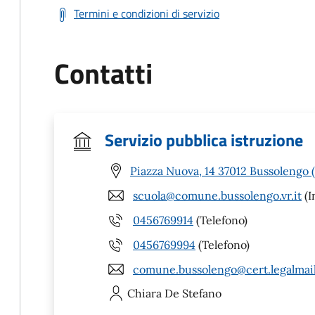
Termini e condizioni di servizio
Contatti
Servizio pubblica istruzione
Piazza Nuova, 14 37012 Bussolengo 
scuola@comune.bussolengo.vr.it
(I
0456769914
(Telefono)
0456769994
(Telefono)
comune.bussolengo@cert.legalmail
Chiara
De Stefano