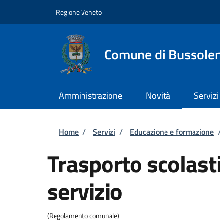
Salta al contenuto principale
Skip to footer content
Regione Veneto
Comune di Bussole
Amministrazione
Novità
Servizi
Briciole di pane
Home
/
Servizi
/
Educazione e formazione
Trasporto scolasti
servizio
(Regolamento comunale)