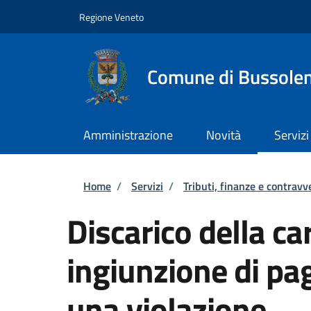
Salta al contenuto principale
Skip to footer content
Regione Veneto
Comune di Bussole
Amministrazione
Novità
Servizi
Briciole di pane
Home
/
Servizi
/
Tributi, finanze e contravv
Discarico della car
ingiunzione di pa
una violazione