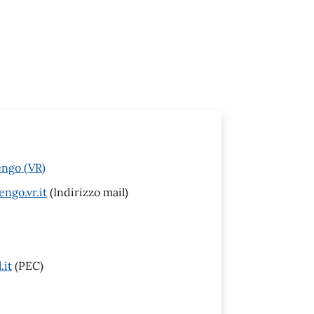
engo (VR)
ngo.vr.it
(Indirizzo mail)
.it
(PEC)