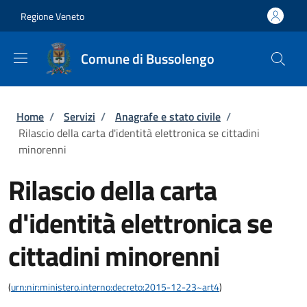
Salta al contenuto principale
Skip to footer content
Regione Veneto
Comune di Bussolengo
Briciole di pane
Home
/
Servizi
/
Anagrafe e stato civile
/
Rilascio della carta d'identità elettronica se cittadini
minorenni
Rilascio della carta
d'identità elettronica se
cittadini minorenni
(
urn:nir:ministero.interno:decreto:2015-12-23~art4
)