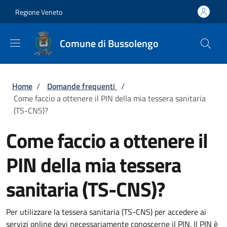
Salta al contenuto principale
Skip to footer content
Regione Veneto
Comune di Bussolengo
Briciole di pane
Home
/
Domande frequenti
/
Come faccio a ottenere il PIN della mia tessera sanitaria
(TS-CNS)?
Come faccio a ottenere il
PIN della mia tessera
sanitaria (TS-CNS)?
Per utilizzare la tessera sanitaria (TS-CNS) per accedere ai
servizi online devi necessariamente conoscerne il PIN. Il PIN è