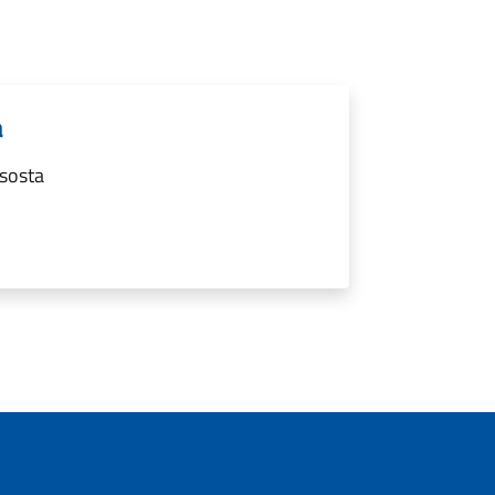
a
 sosta