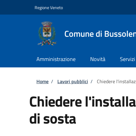
Salta al contenuto principale
Skip to footer content
Regione Veneto
Comune di Bussole
Amministrazione
Novità
Servizi
Briciole di pane
Home
/
Lavori pubblici
/
Chiedere l'installaz
Chiedere l'install
di sosta