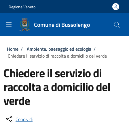
Salta al contenuto principale
Skip to footer content
Regione Veneto
Comune di Bussolengo
Briciole di pane
Home
/
Ambiente, paesaggio ed ecologia
/
Chiedere il servizio di raccolta a domicilio del verde
Chiedere il servizio di
raccolta a domicilio del
verde
Condividi