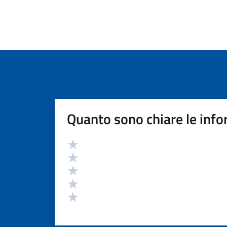
Quanto sono chiare le info
Valutazione
Valuta 5 stelle su 5
Valuta 4 stelle su 5
Valuta 3 stelle su 5
Valuta 2 stelle su 5
Valuta 1 stelle su 5