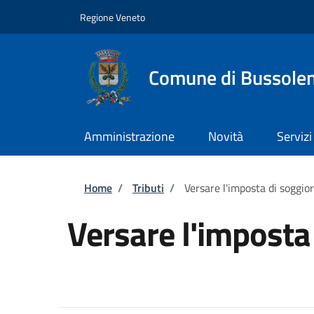
Salta al contenuto principale
Skip to footer content
Regione Veneto
Comune di Bussole
Amministrazione
Novità
Servizi
Briciole di pane
Home
/
Tributi
/
Versare l'imposta di soggior
Versare l'imposta