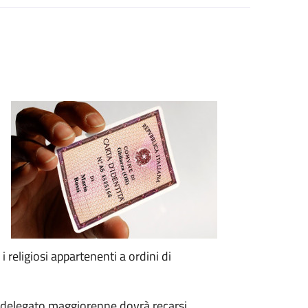
i religiosi appartenenti a ordini di
 un delegato maggiorenne dovrà recarsi