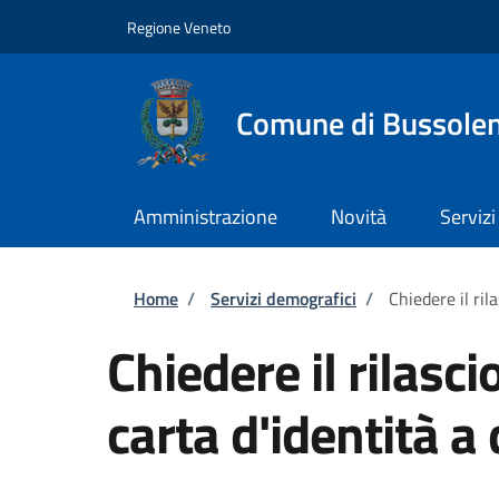
Salta al contenuto principale
Skip to footer content
Regione Veneto
Comune di Bussole
Amministrazione
Novità
Servizi
Briciole di pane
Home
/
Servizi demografici
/
Chiedere il ril
Chiedere il rilasci
carta d'identità a