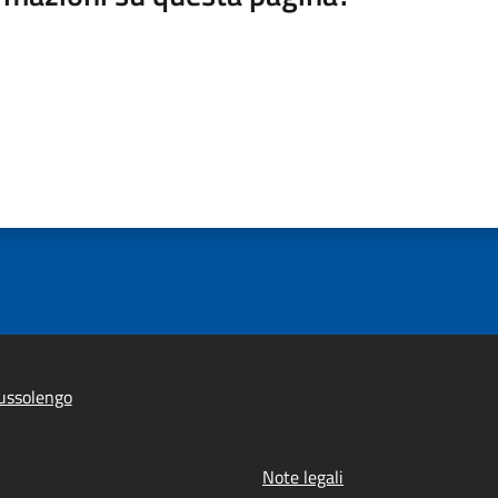
ussolengo
Note legali