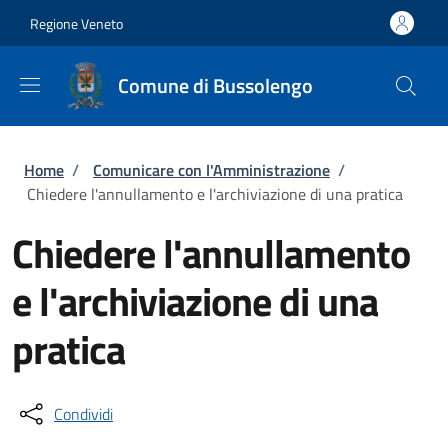
Salta al contenuto principale
Skip to footer content
Regione Veneto
Comune di Bussolengo
Briciole di pane
Home
/
Comunicare con l'Amministrazione
/
Chiedere l'annullamento e l'archiviazione di una pratica
Chiedere l'annullamento
e l'archiviazione di una
pratica
Condividi