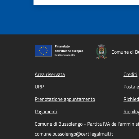
Comune di B
Footer menu
Area riservata
Crediti
URP
Posta e
Prenotazione appuntamento
Richied
Pagamenti
Riepilo
Comune di Bussolengo - Partita IVA dell'ammini
comune.bussolengo@cert.legalmail.it