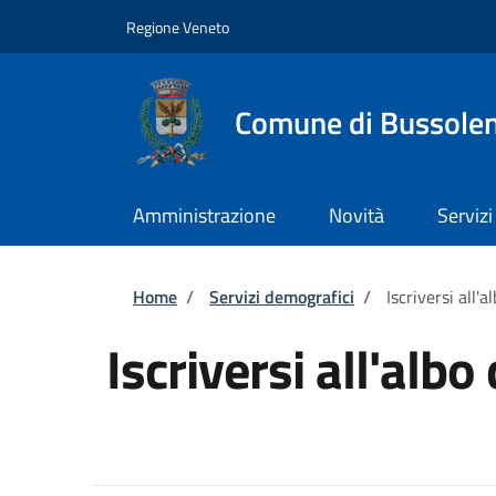
Salta al contenuto principale
Skip to footer content
Regione Veneto
Comune di Bussole
Amministrazione
Novità
Servizi
Briciole di pane
Home
/
Servizi demografici
/
Iscriversi all'a
Iscriversi all'albo