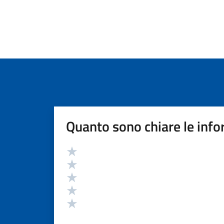
Quanto sono chiare le info
Valutazione
Valuta 5 stelle su 5
Valuta 4 stelle su 5
Valuta 3 stelle su 5
Valuta 2 stelle su 5
Valuta 1 stelle su 5