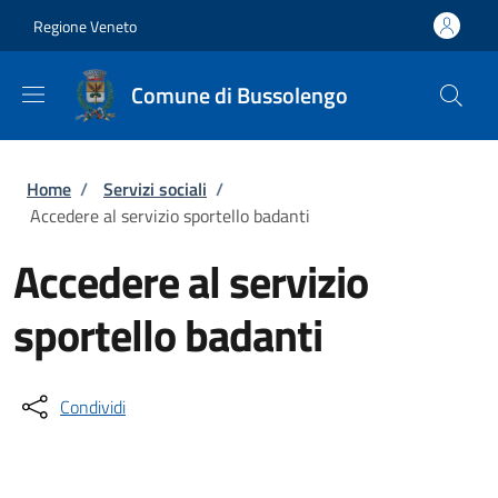
Salta al contenuto principale
Skip to footer content
Regione Veneto
Comune di Bussolengo
Briciole di pane
Home
/
Servizi sociali
/
Accedere al servizio sportello badanti
Accedere al servizio
sportello badanti
Condividi