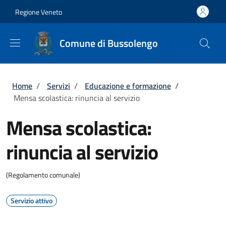
Salta al contenuto principale
Skip to footer content
Regione Veneto
Comune di Bussolengo
Briciole di pane
Home
/
Servizi
/
Educazione e formazione
/
Mensa scolastica: rinuncia al servizio
Mensa scolastica:
rinuncia al servizio
(Regolamento comunale)
Servizio attivo